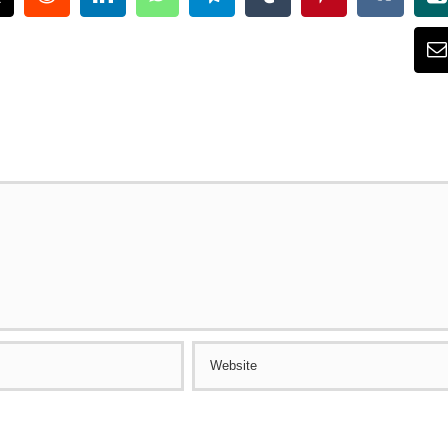
ok
X
Reddit
LinkedIn
WhatsApp
Telegram
Tumblr
Pinterest
Vk
X
E