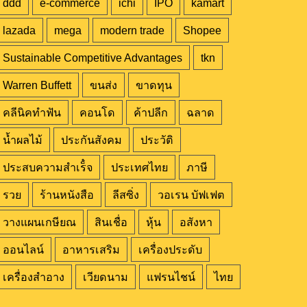
ddd
e-commerce
ichi
IPO
kamart
lazada
mega
modern trade
Shopee
Sustainable Competitive Advantages
tkn
Warren Buffett
ขนส่ง
ขาดทุน
คลีนิคทำฟัน
คอนโด
ค้าปลีก
ฉลาด
น้ำผลไม้
ประกันสังคม
ประวัติ
ประสบความสำเร็๋จ
ประเทศไทย
ภาษี
รวย
ร้านหนังสือ
ลีสซิ่ง
วอเรน บัฟเฟต
วางแผนเกษียณ
สินเชื่อ
หุ้น
อสังหา
ออนไลน์
อาหารเสริม
เครื่องประดับ
เครื่องสำอาง
เวียดนาม
แฟรนไชน์
ไทย