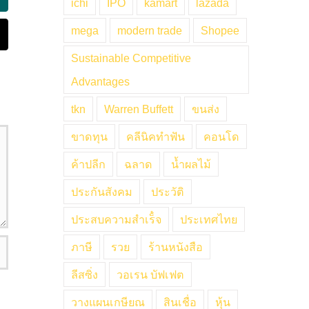
ing
ichi
IPO
kamart
lazada
mega
modern trade
Shopee
mail
Sustainable Competitive
Advantages
tkn
Warren Buffett
ขนส่ง
ขาดทุน
คลีนิคทำฟัน
คอนโด
ค้าปลีก
ฉลาด
น้ำผลไม้
ประกันสังคม
ประวัติ
ประสบความสำเร็๋จ
ประเทศไทย
ภาษี
รวย
ร้านหนังสือ
ลีสซิ่ง
วอเรน บัฟเฟต
วางแผนเกษียณ
สินเชื่อ
หุ้น