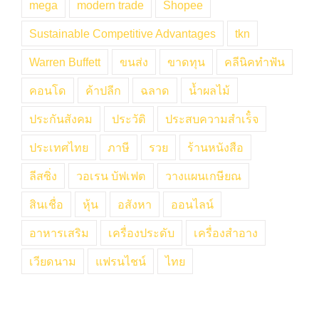
mega
modern trade
Shopee
Sustainable Competitive Advantages
tkn
Warren Buffett
ขนส่ง
ขาดทุน
คลีนิคทำฟัน
คอนโด
ค้าปลีก
ฉลาด
น้ำผลไม้
ประกันสังคม
ประวัติ
ประสบความสำเร็๋จ
ประเทศไทย
ภาษี
รวย
ร้านหนังสือ
ลีสซิ่ง
วอเรน บัฟเฟต
วางแผนเกษียณ
สินเชื่อ
หุ้น
อสังหา
ออนไลน์
อาหารเสริม
เครื่องประดับ
เครื่องสำอาง
เวียดนาม
แฟรนไชน์
ไทย