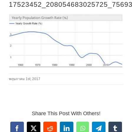
17523452_208054683025725_7569
พฤษภาคม 1st, 2017
Share This Post With Others!
Facebook
X
Reddit
LinkedIn
WhatsApp
Telegram
Tumbl