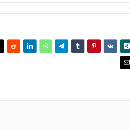
ok
X
Reddit
LinkedIn
WhatsApp
Telegram
Tumblr
Pinterest
Vk
X
E