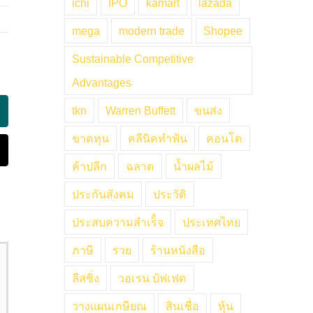
ichi
IPO
kamart
lazada
mega
modern trade
Shopee
Sustainable Competitive
Advantages
tkn
Warren Buffett
ขนส่ง
ing
ขาดทุน
คลีนิคทำฟัน
คอนโด
mail
ค้าปลีก
ฉลาด
น้ำผลไม้
ประกันสังคม
ประวัติ
ประสบความสำเร็๋จ
ประเทศไทย
ภาษี
รวย
ร้านหนังสือ
ลีสซิ่ง
วอเรน บัฟเฟต
วางแผนเกษียณ
สินเชื่อ
หุ้น