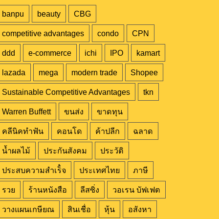
banpu
beauty
CBG
competitive advantages
condo
CPN
ddd
e-commerce
ichi
IPO
kamart
lazada
mega
modern trade
Shopee
Sustainable Competitive Advantages
tkn
Warren Buffett
ขนส่ง
ขาดทุน
คลีนิคทำฟัน
คอนโด
ค้าปลีก
ฉลาด
น้ำผลไม้
ประกันสังคม
ประวัติ
ประสบความสำเร็๋จ
ประเทศไทย
ภาษี
รวย
ร้านหนังสือ
ลีสซิ่ง
วอเรน บัฟเฟต
วางแผนเกษียณ
สินเชื่อ
หุ้น
อสังหา