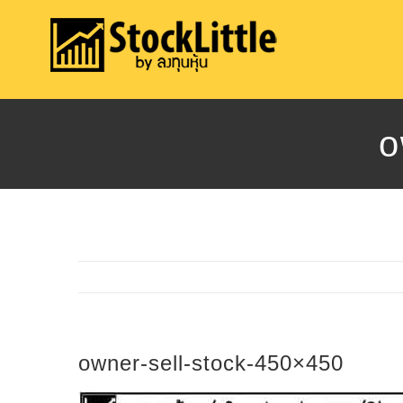
Skip
to
content
o
owner-sell-stock-450×450