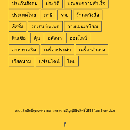
ประกันสังคม
ประวัติ
ประสบความสำเร็๋จ
ประเทศไทย
ภาษี
รวย
ร้านหนังสือ
ลีสซิ่ง
วอเรน บัฟเฟต
วางแผนเกษียณ
สินเชื่อ
หุ้น
อสังหา
ออนไลน์
อาหารเสริม
เครื่องประดับ
เครื่องสำอาง
เวียดนาม
แฟรนไชน์
ไทย
สงวนลิขสิทธิ์ทุกบทความตามพระราชบัญญัติลิขสิทธิ์ 2558 โดย StockLittle
Facebook