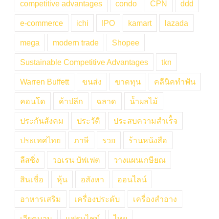
competitive advantages
condo
CPN
ddd
e-commerce
ichi
IPO
kamart
lazada
mega
modern trade
Shopee
Sustainable Competitive Advantages
tkn
Warren Buffett
ขนส่ง
ขาดทุน
คลีนิคทำฟัน
คอนโด
ค้าปลีก
ฉลาด
น้ำผลไม้
ประกันสังคม
ประวัติ
ประสบความสำเร็๋จ
ประเทศไทย
ภาษี
รวย
ร้านหนังสือ
ลีสซิ่ง
วอเรน บัฟเฟต
วางแผนเกษียณ
สินเชื่อ
หุ้น
อสังหา
ออนไลน์
อาหารเสริม
เครื่องประดับ
เครื่องสำอาง
เวียดนาม
แฟรนไชน์
ไทย