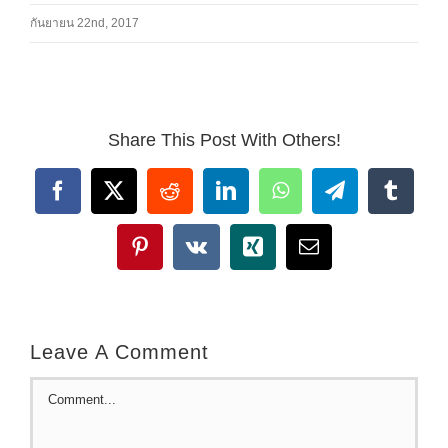
กันยายน 22nd, 2017
Share This Post With Others!
Facebook
X
Reddit
LinkedIn
WhatsApp
Telegram
Tumbl
Pinterest
Vk
Xing
Email
Leave A Comment
Comment