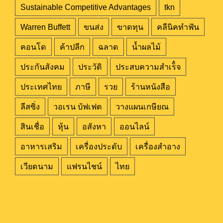
Sustainable Competitive Advantages
tkn
Warren Buffett
ขนส่ง
ขาดทุน
คลีนิคทำฟัน
คอนโด
ค้าปลีก
ฉลาด
น้ำผลไม้
ประกันสังคม
ประวัติ
ประสบความสำเร็๋จ
ประเทศไทย
ภาษี
รวย
ร้านหนังสือ
ลีสซิ่ง
วอเรน บัฟเฟต
วางแผนเกษียณ
สินเชื่อ
หุ้น
อสังหา
ออนไลน์
อาหารเสริม
เครื่องประดับ
เครื่องสำอาง
เวียดนาม
แฟรนไชน์
ไทย