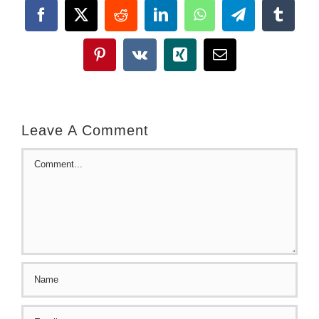
Facebook
X
Reddit
LinkedIn
WhatsApp
Telegram
Tumbl
Pinterest
Vk
Xing
Email
Leave A Comment
Comment