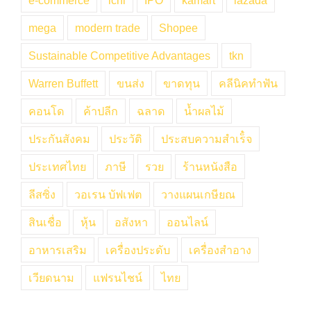
e-commerce
ichi
IPO
kamart
lazada
mega
modern trade
Shopee
Sustainable Competitive Advantages
tkn
Warren Buffett
ขนส่ง
ขาดทุน
คลีนิคทำฟัน
คอนโด
ค้าปลีก
ฉลาด
น้ำผลไม้
ประกันสังคม
ประวัติ
ประสบความสำเร็๋จ
ประเทศไทย
ภาษี
รวย
ร้านหนังสือ
ลีสซิ่ง
วอเรน บัฟเฟต
วางแผนเกษียณ
สินเชื่อ
หุ้น
อสังหา
ออนไลน์
อาหารเสริม
เครื่องประดับ
เครื่องสำอาง
เวียดนาม
แฟรนไชน์
ไทย