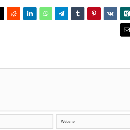
ok
X
Reddit
LinkedIn
WhatsApp
Telegram
Tumblr
Pinterest
Vk
X
E