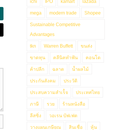
ichi
IPO
kamart
lazada
mega
modern trade
Shopee
ing
Sustainable Competitive
mail
Advantages
tkn
Warren Buffett
ขนส่ง
ขาดทุน
คลีนิคทำฟัน
คอนโด
ค้าปลีก
ฉลาด
น้ำผลไม้
ประกันสังคม
ประวัติ
ประสบความสำเร็๋จ
ประเทศไทย
ภาษี
รวย
ร้านหนังสือ
ลีสซิ่ง
วอเรน บัฟเฟต
วางแผนเกษียณ
สินเชื่อ
หุ้น