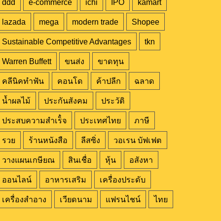
ddd
e-commerce
ichi
IPO
kamart
lazada
mega
modern trade
Shopee
Sustainable Competitive Advantages
tkn
Warren Buffett
ขนส่ง
ขาดทุน
คลีนิคทำฟัน
คอนโด
ค้าปลีก
ฉลาด
น้ำผลไม้
ประกันสังคม
ประวัติ
ประสบความสำเร็๋จ
ประเทศไทย
ภาษี
รวย
ร้านหนังสือ
ลีสซิ่ง
วอเรน บัฟเฟต
วางแผนเกษียณ
สินเชื่อ
หุ้น
อสังหา
ออนไลน์
อาหารเสริม
เครื่องประดับ
เครื่องสำอาง
เวียดนาม
แฟรนไชน์
ไทย