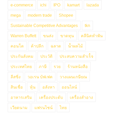
e-commerce
ichi
IPO
kamart
lazada
mega
modern trade
Shopee
Sustainable Competitive Advantages
tkn
Warren Buffett
ขนส่ง
ขาดทุน
คลีนิคทำฟัน
คอนโด
ค้าปลีก
ฉลาด
น้ำผลไม้
ประกันสังคม
ประวัติ
ประสบความสำเร็๋จ
ประเทศไทย
ภาษี
รวย
ร้านหนังสือ
ลีสซิ่ง
วอเรน บัฟเฟต
วางแผนเกษียณ
สินเชื่อ
หุ้น
อสังหา
ออนไลน์
อาหารเสริม
เครื่องประดับ
เครื่องสำอาง
เวียดนาม
แฟรนไชน์
ไทย