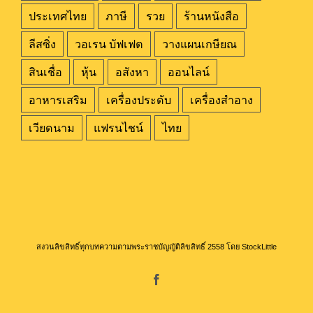
ประเทศไทย
ภาษี
รวย
ร้านหนังสือ
ลีสซิ่ง
วอเรน บัฟเฟต
วางแผนเกษียณ
สินเชื่อ
หุ้น
อสังหา
ออนไลน์
อาหารเสริม
เครื่องประดับ
เครื่องสำอาง
เวียดนาม
แฟรนไชน์
ไทย
สงวนลิขสิทธิ์ทุกบทความตามพระราชบัญญัติลิขสิทธิ์ 2558 โดย StockLittle
Facebook