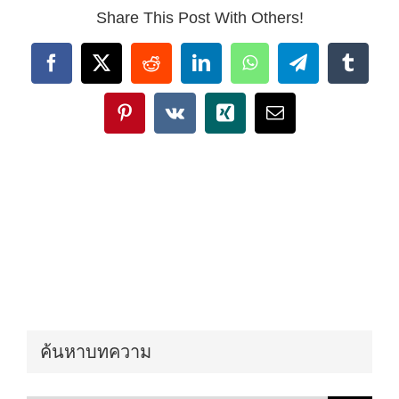
Share This Post With Others!
Facebook
X
Reddit
LinkedIn
WhatsApp
Telegram
Tumbl
Pinterest
Vk
Xing
Email
ค้นหาบทความ