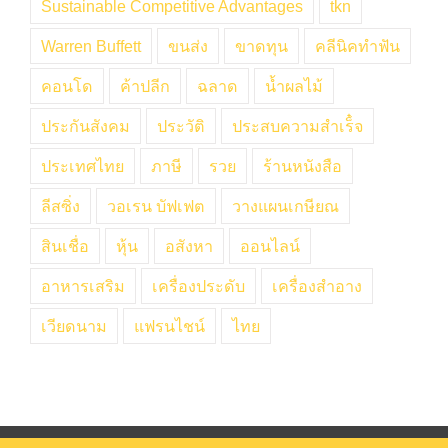
Sustainable Competitive Advantages
tkn
Warren Buffett
ขนส่ง
ขาดทุน
คลีนิคทำฟัน
คอนโด
ค้าปลีก
ฉลาด
น้ำผลไม้
ประกันสังคม
ประวัติ
ประสบความสำเร็๋จ
ประเทศไทย
ภาษี
รวย
ร้านหนังสือ
ลีสซิ่ง
วอเรน บัฟเฟต
วางแผนเกษียณ
สินเชื่อ
หุ้น
อสังหา
ออนไลน์
อาหารเสริม
เครื่องประดับ
เครื่องสำอาง
เวียดนาม
แฟรนไชน์
ไทย