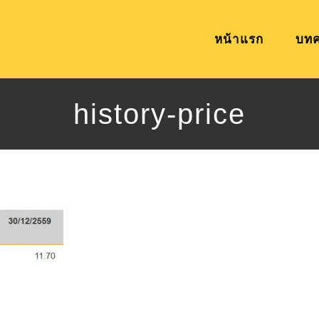
หน้าแรก
บท
history-price