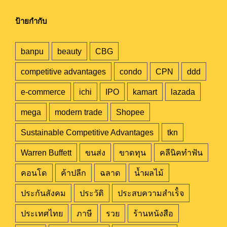
ป้ายกำกับ
banpu
beauty
CBG
competitive advantages
condo
CPN
ddd
e-commerce
ichi
IPO
kamart
lazada
mega
modern trade
Shopee
Sustainable Competitive Advantages
tkn
Warren Buffett
ขนส่ง
ขาดทุน
คลีนิคทำฟัน
คอนโด
ค้าปลีก
ฉลาด
น้ำผลไม้
ประกันสังคม
ประวัติ
ประสบความสำเร็๋จ
ประเทศไทย
ภาษี
รวย
ร้านหนังสือ