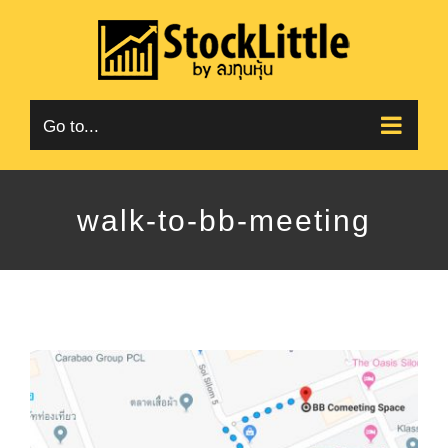
Skip
to
content
Go to...
walk-to-bb-meeting