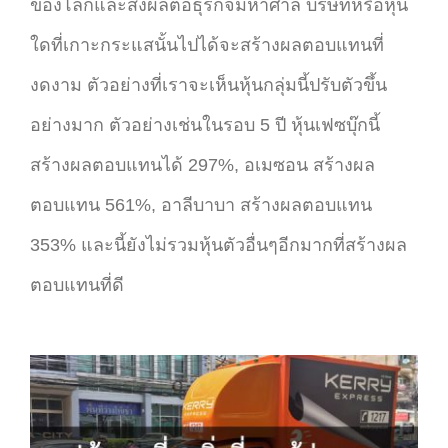
ของโลกและส่งผลต่อธุรกิจมหาศาล บริษัทหรือหุ้น
ใดที่เกาะกระแสนั้นไปได้จะสร้างผลตอบแทนที่
งดงาม ตัวอย่างที่เราจะเห็นหุ้นกลุ่มนี้ปรับตัวขึ้น
อย่างมาก ตัวอย่างเช่นในรอบ 5 ปี หุ้นเฟซบุ๊กนี้
สร้างผลตอบแทนได้ 297%, อเมซอน สร้างผล
ตอบแทน 561%, อาลีบาบา สร้างผลตอบแทน
353% และนี้ยังไม่รวมหุ้นตัวอื่นๆอีกมากที่สร้างผล
ตอบแทนที่ดี