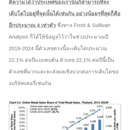
ตีความได้ว่าประเทศของเรานั้นก็สามารถที่จะ
เติบโตไปอยู่ที่จุดนั้นได้เช่นกัน อย่างน้อยๆที่สุดก็คือ
อีกประมาณ 4 เท่าตัว
ซึ่งทาง Frost & Sullivan
Analysis ก็ได้ให้ข้อมูลไว้ว่าในช่วงประมาณปี
2019-2024 นี้ตัวเลขตรงนี้จะเติบโตประมาณ
22.1% ต่อปีแบบทบต้น ตัวเลข 22.1% ต่อปีนี้เป็น
ตัวเลขที่มากและจะส่งผลเชิงบวกต่อการเติบโตขอ
งบริษัทเคอรี่เช่นกัน