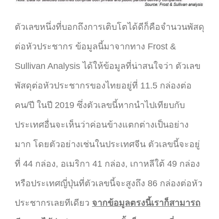
ตัวเลขหนึ่งที่บอกถึงการเติบโตได้ดีก็คือจำนวนพัสดุ
ต่อหัวประชากร ข้อมูลนี้มาจากทาง Frost &
Sullivan Analysis ได้ให้ข้อมูลที่น่าสนใจว่า ตัวเลข
พัสดุต่อหัวประชากรของไทยอยู่ที่ 11.5 กล่องต่อ
คน/ปี ในปี 2019 ซึ่งตัวเลขนี้หากนำไปเทียบกับ
ประเทศอื่นจะเห็นว่าค่อนข้างแตกต่างเป็นอย่าง
มาก โดยตัวอย่างเช่นในประเทศจีน ตัวเลขนี้จะอยู่
ที่ 44 กล่อง, อเมริกา 41 กล่อง, เกาหลีใต้ 49 กล่อง
หรือประเทศญี่ปุ่นที่ตัวเลขนี้จะสูงถึง 86 กล่องต่อหัว
ประชากรเลยทีเดียว
จากข้อมูลตรงนี้เราก็สามารถ