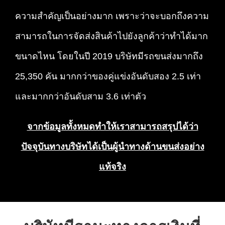
ความสำคัญเป็นอย่างมาก เพราะว่าจะบอกถึงความ
สามารถในการจัดส่งสินค้าไปยังลูกค้าว่าทำได้มาก
ขนาดไหน โดยในปี 2019 บริษัทมีรถขนส่งมากถึง
25,350 คัน มากกว่าของคู่แข่งอันดับสอง 2.5 เท่า
และมากกว่าอันดับสาม 3.6 เท่าตัว
จากข้อมูลทั้งหมดทำให้เราสามารถสรุปได้ว่า
ปัจจุบันทางบริษัทได้เป็นผู้นำทางด้านขนส่งอย่าง
แท้จริง