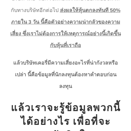
กับทางบริษัทอีกต่อไป
ส่งผลให้หุ้นตกลงทันที 50%
ภายใน 3 วัน นี้คือตัวอย่างความน่ากลัวของความ
เสี่ยง ซึ่งเราไม่ต้องการให้เหตุการณ์อย่างนี้เกิดขึ้น
กับหุ้นที่เราถือ
แล้วบริษัทเคอรี่มีความเสี่ยงอะไรที่น่ากังวลหรือ
เปล่า นี้คือข้อมูลที่นักลงทุนต้องหาคำตอบก่อน
ลงทุน
แล้วเราจะรู้ข้อมูลพวกนี้
ได้อย่างไร เพื่อที่จะ