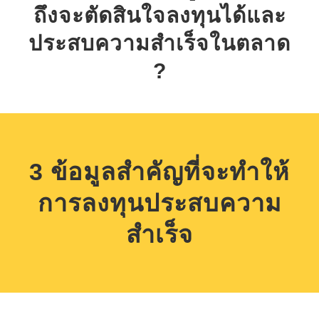
ถึงจะตัดสินใจลงทุนได้และ
ประสบความสำเร็จในตลาด
?
3 ข้อมูลสำคัญที่จะทำให้
การลงทุนประสบความ
สำเร็จ