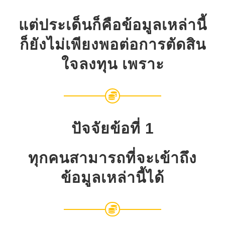
แต่ประเด็นก็คือข้อมูลเหล่านี้
ก็ยังไม่เพียงพอต่อการตัดสิน
ใจลงทุน เพราะ
ปัจจัยข้อที่ 1
ทุกคนสามารถที่จะเข้าถึง
ข้อมูลเหล่านี้ได้