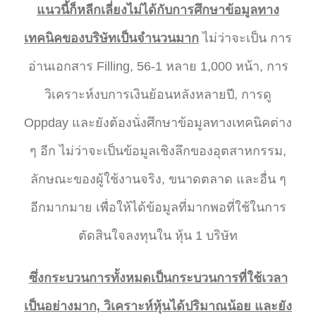
แนวนี้ก็หลีกเลี่ยงไม่ได้กับการศึกษาข้อมูลทาง
เทคนิคของบริษัทเป็นจำนวนมาก
ไม่ว่าจะเป็น การ
อ่านเอกสาร Filling, 56-1 หลาย 1,000 หน้า, การ
วิเคราะห์งบการเงินย้อนหลังหลายปี, การดู
Oppday และยังต้องนั่งศึกษาข้อมูลทางเทคนิคต่าง
ๆ อีก ไม่ว่าจะเป็นข้อมูลเชิงลึกของอุตสาหกรรม,
ลักษณะของผู้ใช้งานจริง, ขนาดตลาด และอื่น ๆ
อีกมากมาย เพื่อให้ได้ข้อมูลที่มากพอที่ใช้ในการ
ตัดสินใจลงทุนใน หุ้น 1 บริษัท
ซึ่งกระบวนการทั้งหมดเป็นกระบวนการที่ใช้เวลา
เป็นอย่างมาก, วิเคราะห์หุ้นได้ปริมาณน้อย และยัง