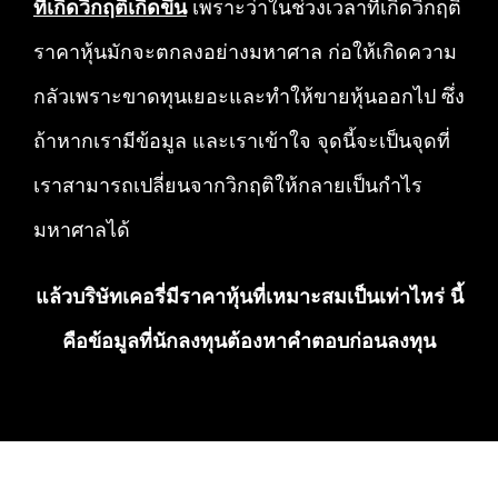
ที่เกิดวิกฤติเกิดขึ้น
เพราะว่าในช่วงเวลาที่เกิดวิกฤติ
ราคาหุ้นมักจะตกลงอย่างมหาศาล ก่อให้เกิดความ
กลัวเพราะขาดทุนเยอะและทำให้ขายหุ้นออกไป ซึ่ง
ถ้าหากเรามีข้อมูล และเราเข้าใจ จุดนี้จะเป็นจุดที่
เราสามารถเปลี่ยนจากวิกฤติให้กลายเป็นกำไร
มหาศาลได้
แล้วบริษัทเคอรี่มีราคาหุ้นที่เหมาะสมเป็นเท่าไหร่ นี้
คือข้อมูลที่นักลงทุนต้องหาคำตอบก่อนลงทุน