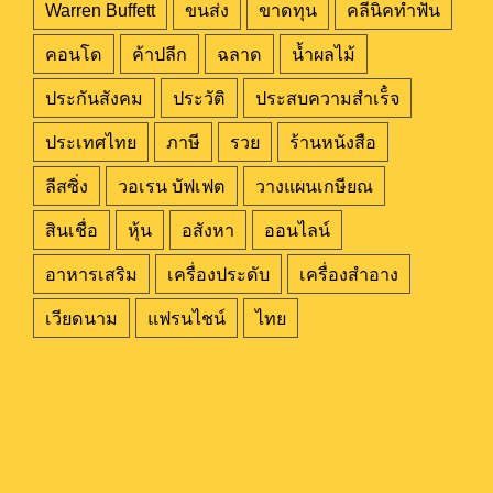
Warren Buffett
ขนส่ง
ขาดทุน
คลีนิคทำฟัน
คอนโด
ค้าปลีก
ฉลาด
น้ำผลไม้
ประกันสังคม
ประวัติ
ประสบความสำเร็๋จ
ประเทศไทย
ภาษี
รวย
ร้านหนังสือ
ลีสซิ่ง
วอเรน บัฟเฟต
วางแผนเกษียณ
สินเชื่อ
หุ้น
อสังหา
ออนไลน์
อาหารเสริม
เครื่องประดับ
เครื่องสำอาง
เวียดนาม
แฟรนไชน์
ไทย