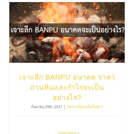
เจาะลึก BANPU อนาคต ราคาถ่านหินและกำไรจะเป็นอย่างไร?
เจาะลึก BANPU อนาคต ราคา
ถ่านหินและกำไรจะเป็น
อย่างไร?
กันยายน 29th, 2017
|
วิเคราะห์ประเด็นในข่าว
Read More