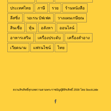
ประเทศไทย
ภาษี
รวย
ร้านหนังสือ
ลีสซิ่ง
วอเรน บัฟเฟต
วางแผนเกษียณ
สินเชื่อ
หุ้น
อสังหา
ออนไลน์
อาหารเสริม
เครื่องประดับ
เครื่องสำอาง
เวียดนาม
แฟรนไชน์
ไทย
สงวนลิขสิทธิ์ทุกบทความตามพระราชบัญญัติลิขสิทธิ์ 2558 โดย StockLittle
Facebook