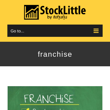
Skip
to
content
Go to...
franchise