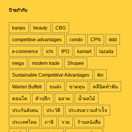
ป้ายกำกับ
banpu
beauty
CBG
competitive advantages
condo
CPN
ddd
e-commerce
ichi
IPO
kamart
lazada
mega
modern trade
Shopee
Sustainable Competitive Advantages
tkn
Warren Buffett
ขนส่ง
ขาดทุน
คลีนิคทำฟัน
คอนโด
ค้าปลีก
ฉลาด
น้ำผลไม้
ประกันสังคม
ประวัติ
ประสบความสำเร็๋จ
ประเทศไทย
ภาษี
รวย
ร้านหนังสือ