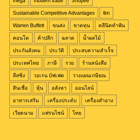
mega
modern trade
Shopee
Sustainable Competitive Advantages
tkn
Warren Buffett
ขนส่ง
ขาดทุน
คลีนิคทำฟัน
คอนโด
ค้าปลีก
ฉลาด
น้ำผลไม้
ประกันสังคม
ประวัติ
ประสบความสำเร็๋จ
ประเทศไทย
ภาษี
รวย
ร้านหนังสือ
ลีสซิ่ง
วอเรน บัฟเฟต
วางแผนเกษียณ
สินเชื่อ
หุ้น
อสังหา
ออนไลน์
อาหารเสริม
เครื่องประดับ
เครื่องสำอาง
เวียดนาม
แฟรนไชน์
ไทย