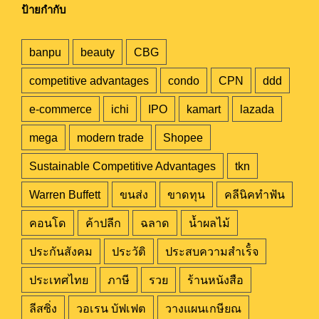
ป้ายกำกับ
banpu
beauty
CBG
competitive advantages
condo
CPN
ddd
e-commerce
ichi
IPO
kamart
lazada
mega
modern trade
Shopee
Sustainable Competitive Advantages
tkn
Warren Buffett
ขนส่ง
ขาดทุน
คลีนิคทำฟัน
คอนโด
ค้าปลีก
ฉลาด
น้ำผลไม้
ประกันสังคม
ประวัติ
ประสบความสำเร็๋จ
ประเทศไทย
ภาษี
รวย
ร้านหนังสือ
ลีสซิ่ง
วอเรน บัฟเฟต
วางแผนเกษียณ