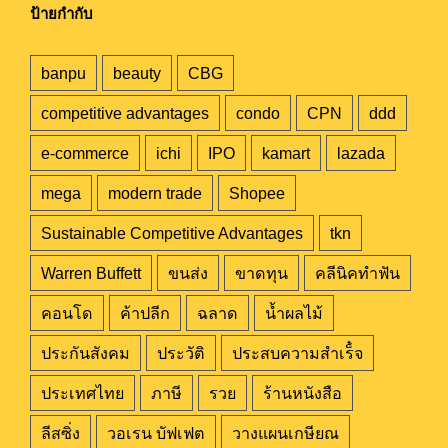
ป้ายกำกับ
banpu
beauty
CBG
competitive advantages
condo
CPN
ddd
e-commerce
ichi
IPO
kamart
lazada
mega
modern trade
Shopee
Sustainable Competitive Advantages
tkn
Warren Buffett
ขนส่ง
ขาดทุน
คลีนิคทำฟัน
คอนโด
ค้าปลีก
ฉลาด
น้ำผลไม้
ประกันสังคม
ประวัติ
ประสบความสำเร็๋จ
ประเทศไทย
ภาษี
รวย
ร้านหนังสือ
ลีสซิ่ง
วอเรน บัฟเฟต
วางแผนเกษียณ