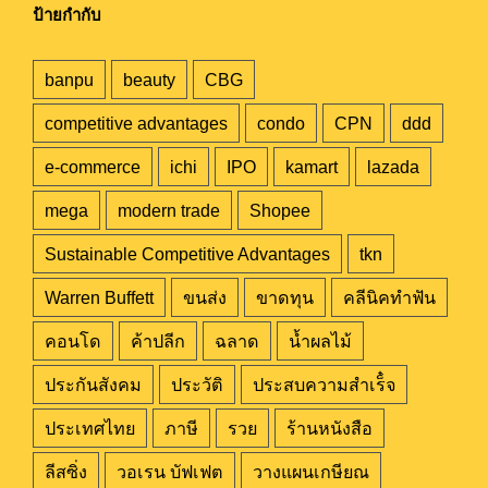
ป้ายกำกับ
banpu
beauty
CBG
competitive advantages
condo
CPN
ddd
e-commerce
ichi
IPO
kamart
lazada
mega
modern trade
Shopee
Sustainable Competitive Advantages
tkn
Warren Buffett
ขนส่ง
ขาดทุน
คลีนิคทำฟัน
คอนโด
ค้าปลีก
ฉลาด
น้ำผลไม้
ประกันสังคม
ประวัติ
ประสบความสำเร็๋จ
ประเทศไทย
ภาษี
รวย
ร้านหนังสือ
ลีสซิ่ง
วอเรน บัฟเฟต
วางแผนเกษียณ