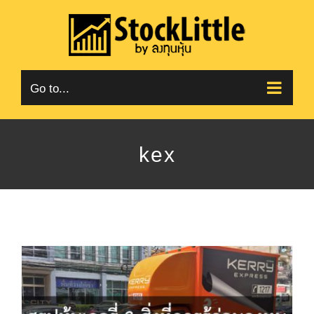
Skip
to
content
Go to...
kex