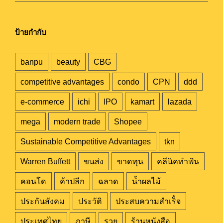
ป้ายกำกับ
banpu
beauty
CBG
competitive advantages
condo
CPN
ddd
e-commerce
ichi
IPO
kamart
lazada
mega
modern trade
Shopee
Sustainable Competitive Advantages
tkn
Warren Buffett
ขนส่ง
ขาดทุน
คลีนิคทำฟัน
คอนโด
ค้าปลีก
ฉลาด
น้ำผลไม้
ประกันสังคม
ประวัติ
ประสบความสำเร็๋จ
ประเทศไทย
ภาษี
รวย
ร้านหนังสือ