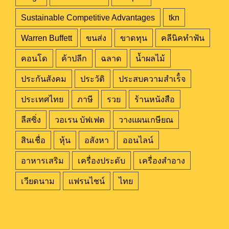
Sustainable Competitive Advantages
tkn
Warren Buffett
ขนส่ง
ขาดทุน
คลีนิคทำฟัน
คอนโด
ค้าปลีก
ฉลาด
น้ำผลไม้
ประกันสังคม
ประวัติ
ประสบความสำเร็๋จ
ประเทศไทย
ภาษี
รวย
ร้านหนังสือ
ลีสซิ่ง
วอเรน บัฟเฟต
วางแผนเกษียณ
สินเชื่อ
หุ้น
อสังหา
ออนไลน์
อาหารเสริม
เครื่องประดับ
เครื่องสำอาง
เวียดนาม
แฟรนไชน์
ไทย