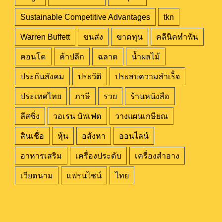
Sustainable Competitive Advantages
tkn
Warren Buffett
ขนส่ง
ขาดทุน
คลีนิคทำฟัน
คอนโด
ค้าปลีก
ฉลาด
น้ำผลไม้
ประกันสังคม
ประวัติ
ประสบความสำเร็๋จ
ประเทศไทย
ภาษี
รวย
ร้านหนังสือ
ลีสซิ่ง
วอเรน บัฟเฟต
วางแผนเกษียณ
สินเชื่อ
หุ้น
อสังหา
ออนไลน์
อาหารเสริม
เครื่องประดับ
เครื่องสำอาง
เวียดนาม
แฟรนไชน์
ไทย