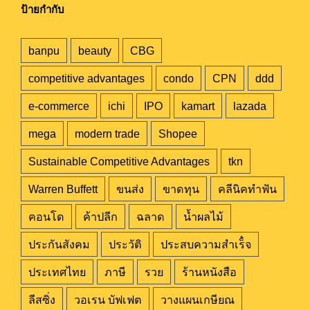
ป้ายกำกับ
banpu
beauty
CBG
competitive advantages
condo
CPN
ddd
e-commerce
ichi
IPO
kamart
lazada
mega
modern trade
Shopee
Sustainable Competitive Advantages
tkn
Warren Buffett
ขนส่ง
ขาดทุน
คลีนิคทำฟัน
คอนโด
ค้าปลีก
ฉลาด
น้ำผลไม้
ประกันสังคม
ประวัติ
ประสบความสำเร็๋จ
ประเทศไทย
ภาษี
รวย
ร้านหนังสือ
ลีสซิ่ง
วอเรน บัฟเฟต
วางแผนเกษียณ