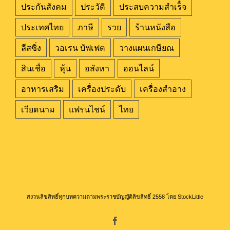
ประกันสังคม
ประวัติ
ประสบความสำเร็๋จ
ประเทศไทย
ภาษี
รวย
ร้านหนังสือ
ลีสซิ่ง
วอเรน บัฟเฟต
วางแผนเกษียณ
สินเชื่อ
หุ้น
อสังหา
ออนไลน์
อาหารเสริม
เครื่องประดับ
เครื่องสำอาง
เวียดนาม
แฟรนไชน์
ไทย
สงวนลิขสิทธิ์ทุกบทความตามพระราชบัญญัติลิขสิทธิ์ 2558 โดย StockLittle
Facebook