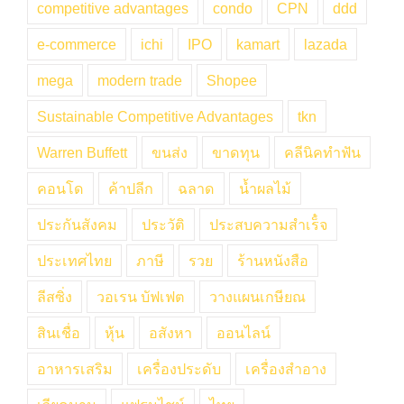
competitive advantages
condo
CPN
ddd
e-commerce
ichi
IPO
kamart
lazada
mega
modern trade
Shopee
Sustainable Competitive Advantages
tkn
Warren Buffett
ขนส่ง
ขาดทุน
คลีนิคทำฟัน
คอนโด
ค้าปลีก
ฉลาด
น้ำผลไม้
ประกันสังคม
ประวัติ
ประสบความสำเร็๋จ
ประเทศไทย
ภาษี
รวย
ร้านหนังสือ
ลีสซิ่ง
วอเรน บัฟเฟต
วางแผนเกษียณ
สินเชื่อ
หุ้น
อสังหา
ออนไลน์
อาหารเสริม
เครื่องประดับ
เครื่องสำอาง