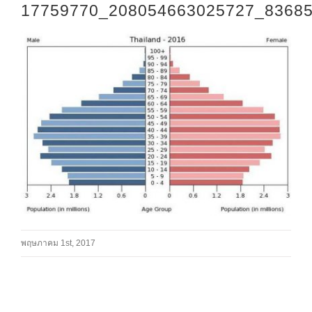
17759770_208054663025727_8368
พฤษภาคม 1st, 2017