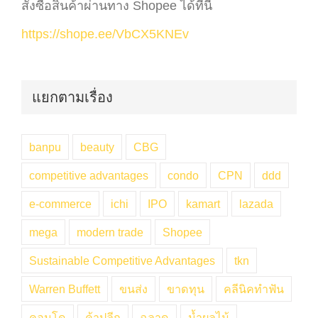
สั่งซื้อสินค้าผ่านทาง Shopee ได้ที่นี่
https://shope.ee/VbCX5KNEv
แยกตามเรื่อง
banpu
beauty
CBG
competitive advantages
condo
CPN
ddd
e-commerce
ichi
IPO
kamart
lazada
mega
modern trade
Shopee
Sustainable Competitive Advantages
tkn
Warren Buffett
ขนส่ง
ขาดทุน
คลีนิคทำฟัน
คอนโด
ค้าปลีก
ฉลาด
น้ำผลไม้