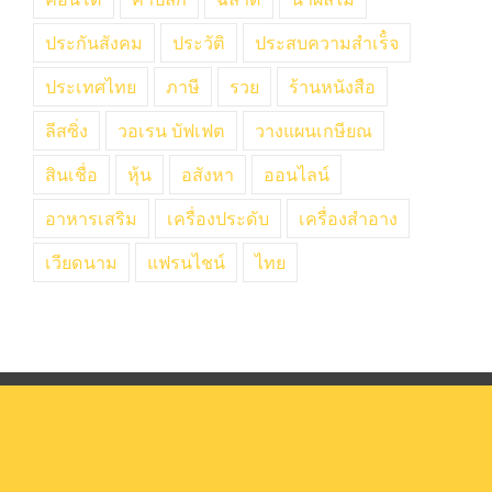
ประกันสังคม
ประวัติ
ประสบความสำเร็๋จ
ประเทศไทย
ภาษี
รวย
ร้านหนังสือ
ลีสซิ่ง
วอเรน บัฟเฟต
วางแผนเกษียณ
สินเชื่อ
หุ้น
อสังหา
ออนไลน์
อาหารเสริม
เครื่องประดับ
เครื่องสำอาง
เวียดนาม
แฟรนไชน์
ไทย