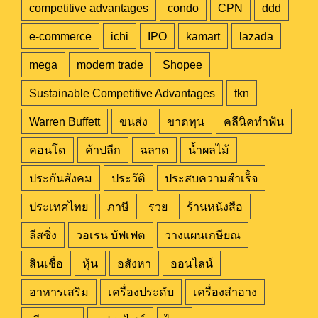
competitive advantages
condo
CPN
ddd
e-commerce
ichi
IPO
kamart
lazada
mega
modern trade
Shopee
Sustainable Competitive Advantages
tkn
Warren Buffett
ขนส่ง
ขาดทุน
คลีนิคทำฟัน
คอนโด
ค้าปลีก
ฉลาด
น้ำผลไม้
ประกันสังคม
ประวัติ
ประสบความสำเร็๋จ
ประเทศไทย
ภาษี
รวย
ร้านหนังสือ
ลีสซิ่ง
วอเรน บัฟเฟต
วางแผนเกษียณ
สินเชื่อ
หุ้น
อสังหา
ออนไลน์
อาหารเสริม
เครื่องประดับ
เครื่องสำอาง