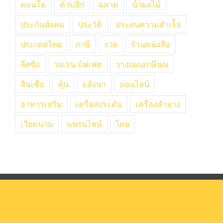
คอนโด
ค้าปลีก
ฉลาด
น้ำผลไม้
ประกันสังคม
ประวัติ
ประสบความสำเร็๋จ
ประเทศไทย
ภาษี
รวย
ร้านหนังสือ
ลีสซิ่ง
วอเรน บัฟเฟต
วางแผนเกษียณ
สินเชื่อ
หุ้น
อสังหา
ออนไลน์
อาหารเสริม
เครื่องประดับ
เครื่องสำอาง
เวียดนาม
แฟรนไชน์
ไทย