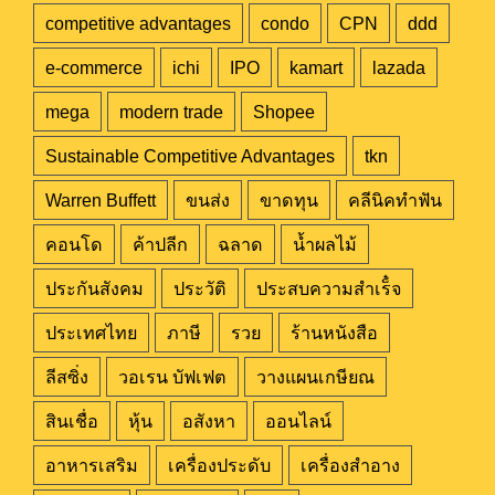
competitive advantages
condo
CPN
ddd
e-commerce
ichi
IPO
kamart
lazada
mega
modern trade
Shopee
Sustainable Competitive Advantages
tkn
Warren Buffett
ขนส่ง
ขาดทุน
คลีนิคทำฟัน
คอนโด
ค้าปลีก
ฉลาด
น้ำผลไม้
ประกันสังคม
ประวัติ
ประสบความสำเร็๋จ
ประเทศไทย
ภาษี
รวย
ร้านหนังสือ
ลีสซิ่ง
วอเรน บัฟเฟต
วางแผนเกษียณ
สินเชื่อ
หุ้น
อสังหา
ออนไลน์
อาหารเสริม
เครื่องประดับ
เครื่องสำอาง