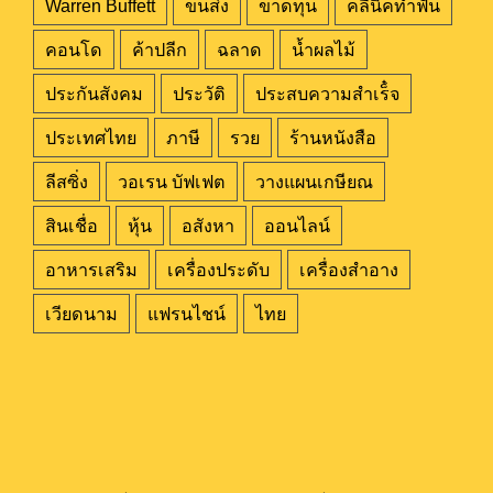
Warren Buffett
ขนส่ง
ขาดทุน
คลีนิคทำฟัน
คอนโด
ค้าปลีก
ฉลาด
น้ำผลไม้
ประกันสังคม
ประวัติ
ประสบความสำเร็๋จ
ประเทศไทย
ภาษี
รวย
ร้านหนังสือ
ลีสซิ่ง
วอเรน บัฟเฟต
วางแผนเกษียณ
สินเชื่อ
หุ้น
อสังหา
ออนไลน์
อาหารเสริม
เครื่องประดับ
เครื่องสำอาง
เวียดนาม
แฟรนไชน์
ไทย