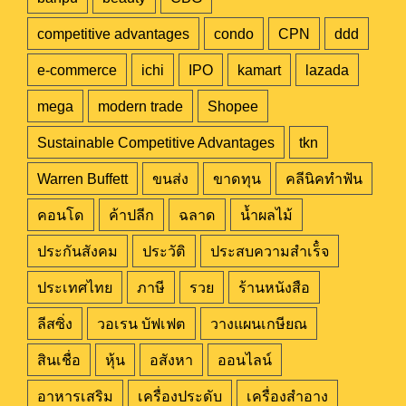
competitive advantages
condo
CPN
ddd
e-commerce
ichi
IPO
kamart
lazada
mega
modern trade
Shopee
Sustainable Competitive Advantages
tkn
Warren Buffett
ขนส่ง
ขาดทุน
คลีนิคทำฟัน
คอนโด
ค้าปลีก
ฉลาด
น้ำผลไม้
ประกันสังคม
ประวัติ
ประสบความสำเร็๋จ
ประเทศไทย
ภาษี
รวย
ร้านหนังสือ
ลีสซิ่ง
วอเรน บัฟเฟต
วางแผนเกษียณ
สินเชื่อ
หุ้น
อสังหา
ออนไลน์
อาหารเสริม
เครื่องประดับ
เครื่องสำอาง