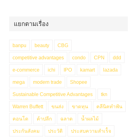
แยกตามเรื่อง
banpu
beauty
CBG
competitive advantages
condo
CPN
ddd
e-commerce
ichi
IPO
kamart
lazada
mega
modern trade
Shopee
Sustainable Competitive Advantages
tkn
Warren Buffett
ขนส่ง
ขาดทุน
คลีนิคทำฟัน
คอนโด
ค้าปลีก
ฉลาด
น้ำผลไม้
ประกันสังคม
ประวัติ
ประสบความสำเร็๋จ