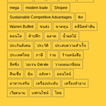
mega
modern trade
Shopee
Sustainable Competitive Advantages
tkn
Warren Buffett
ขนส่ง
ขาดทุน
คลีนิคทำฟัน
คอนโด
ค้าปลีก
ฉลาด
น้ำผลไม้
ประกันสังคม
ประวัติ
ประสบความสำเร็๋จ
ประเทศไทย
ภาษี
รวย
ร้านหนังสือ
ลีสซิ่ง
วอเรน บัฟเฟต
วางแผนเกษียณ
สินเชื่อ
หุ้น
อสังหา
ออนไลน์
อาหารเสริม
เครื่องประดับ
เครื่องสำอาง
เวียดนาม
แฟรนไชน์
ไทย