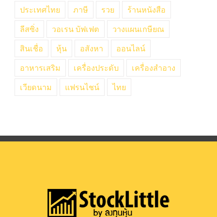
ประเทศไทย
ภาษี
รวย
ร้านหนังสือ
ลีสซิ่ง
วอเรน บัฟเฟต
วางแผนเกษียณ
สินเชื่อ
หุ้น
อสังหา
ออนไลน์
อาหารเสริม
เครื่องประดับ
เครื่องสำอาง
เวียดนาม
แฟรนไชน์
ไทย