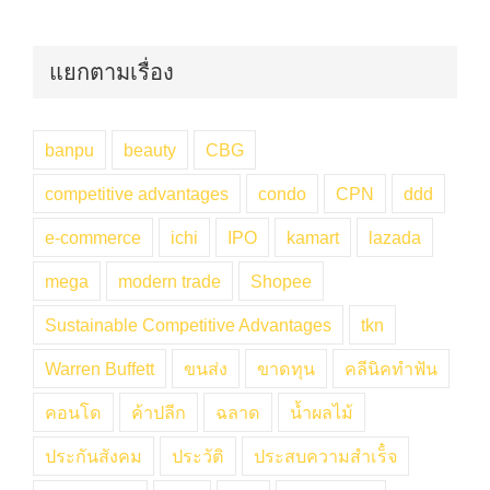
แยกตามเรื่อง
banpu
beauty
CBG
competitive advantages
condo
CPN
ddd
e-commerce
ichi
IPO
kamart
lazada
mega
modern trade
Shopee
Sustainable Competitive Advantages
tkn
Warren Buffett
ขนส่ง
ขาดทุน
คลีนิคทำฟัน
คอนโด
ค้าปลีก
ฉลาด
น้ำผลไม้
ประกันสังคม
ประวัติ
ประสบความสำเร็๋จ