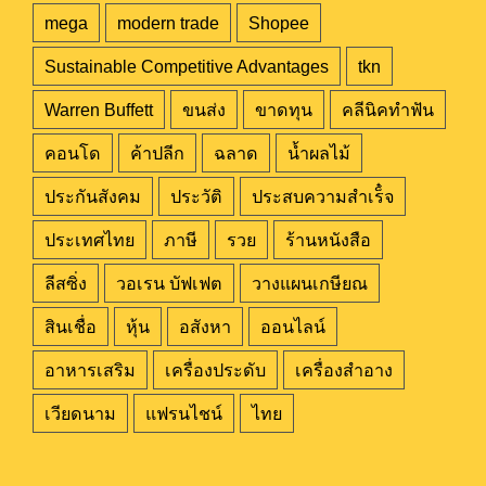
mega
modern trade
Shopee
Sustainable Competitive Advantages
tkn
Warren Buffett
ขนส่ง
ขาดทุน
คลีนิคทำฟัน
คอนโด
ค้าปลีก
ฉลาด
น้ำผลไม้
ประกันสังคม
ประวัติ
ประสบความสำเร็๋จ
ประเทศไทย
ภาษี
รวย
ร้านหนังสือ
ลีสซิ่ง
วอเรน บัฟเฟต
วางแผนเกษียณ
สินเชื่อ
หุ้น
อสังหา
ออนไลน์
อาหารเสริม
เครื่องประดับ
เครื่องสำอาง
เวียดนาม
แฟรนไชน์
ไทย