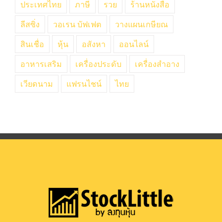
ประเทศไทย
ภาษี
รวย
ร้านหนังสือ
ลีสซิ่ง
วอเรน บัฟเฟต
วางแผนเกษียณ
สินเชื่อ
หุ้น
อสังหา
ออนไลน์
อาหารเสริม
เครื่องประดับ
เครื่องสำอาง
เวียดนาม
แฟรนไชน์
ไทย