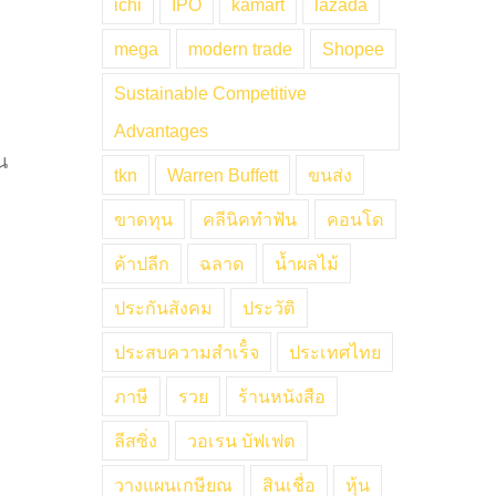
ichi
IPO
kamart
lazada
mega
modern trade
Shopee
Sustainable Competitive
Advantages
น
tkn
Warren Buffett
ขนส่ง
ขาดทุน
คลีนิคทำฟัน
คอนโด
ค้าปลีก
ฉลาด
น้ำผลไม้
ประกันสังคม
ประวัติ
ประสบความสำเร็๋จ
ประเทศไทย
ภาษี
รวย
ร้านหนังสือ
ลีสซิ่ง
วอเรน บัฟเฟต
วางแผนเกษียณ
สินเชื่อ
หุ้น