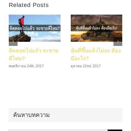
Related Posts
ติดดอยไปแล้ว จะขาย
หุ้นที่ขึ้นแล้วไม่ลง ต้อง
ดีไหม?
มีอะไร?
พฤศจิกายน 24th, 2017
ตุลาคม 22nd, 2017
ค้นหาบทความ