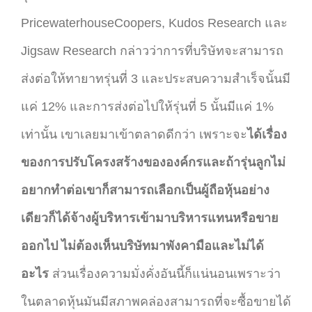
PricewaterhouseCoopers, Kudos Research และ
Jigsaw Research กล่าวว่าการที่บริษัทจะสามารถ
ส่งต่อให้ทายาทรุ่นที่ 3 และประสบความสำเร็จนั้นมี
แค่ 12% และการส่งต่อไปให้รุ่นที่ 5 นั้นมีแค่ 1%
เท่านั้น เขาเลยมาเข้าตลาดดีกว่า เพราะจะ
ได้เรื่อง
ของการปรับโครงสร้างขององค์กรและถ้ารุ่นลูกไม่
อยากทำต่อเขาก็สามารถเลือกเป็นผู้ถือหุ้นอย่าง
เดียวก็ได้จ้างผู้บริหารเข้ามาบริหารแทนหรือขาย
ออกไป ไม่ต้องเห็นบริษัทมาพังคามือและไม่ได้
อะไร
ส่วนเรื่องความมั่งคั่งอันนี้ก็แน่นอนเพราะว่า
ในตลาดหุ้นมันมีสภาพคล่องสามารถที่จะซื้อขายได้