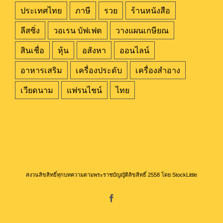
ประเทศไทย
ภาษี
รวย
ร้านหนังสือ
ลีสซิ่ง
วอเรน บัฟเฟต
วางแผนเกษียณ
สินเชื่อ
หุ้น
อสังหา
ออนไลน์
อาหารเสริม
เครื่องประดับ
เครื่องสำอาง
เวียดนาม
แฟรนไชน์
ไทย
สงวนลิขสิทธิ์ทุกบทความตามพระราชบัญญัติลิขสิทธิ์ 2558 โดย StockLittle
Facebook